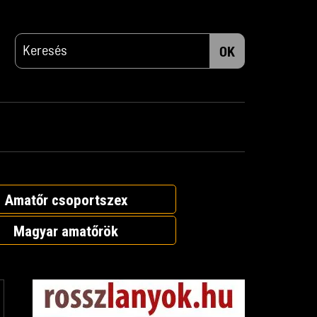
OK
Amatőr csoportszex
Magyar amatőrök