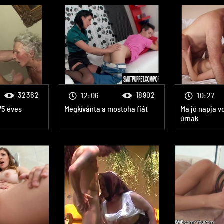
32362
18902
12:06
10:27
 75 éves
Megkívánta a mostoha fiát
Ma jó napja v
úrnak