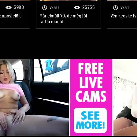
3980
25755
7:30
7:31
 apósjelölt
Már elmúlt 70, de még jól
Vén kecske is
tartja magát