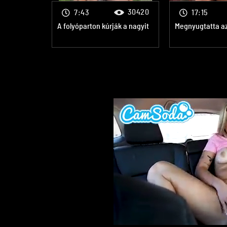
30420
7:43
17:15
A folyóparton kúrják a nagyit
Megnyugtatta az