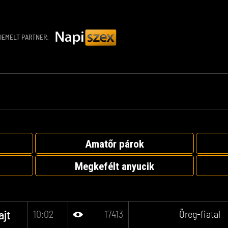
IEMELT PARTNER:
Amatőr párok
Megkefélt anyucik
10:02
17413
Öreg-fiatal
ajt