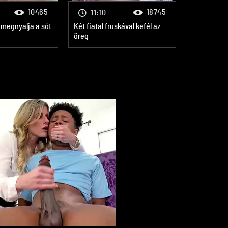
10465
18745
11:10
 megnyalja a sót
Két fiatal fruskával kefél az
öreg