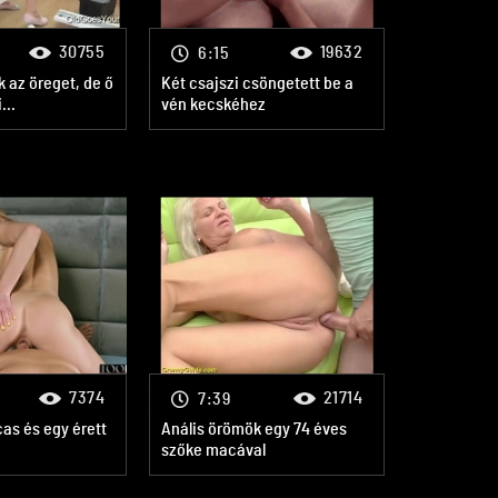
30755
19632
6:15
k az öreget, de ő
Két csajszi csöngetett be a
...
vén kecskéhez
7374
21714
7:39
as és egy érett
Anális örömök egy 74 éves
szőke macával