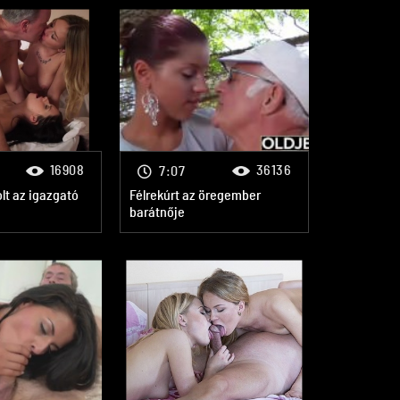
16908
36136
7:07
olt az igazgató
Félrekúrt az öregember
barátnője