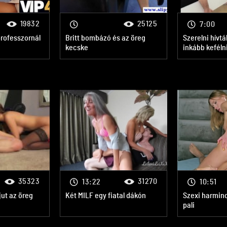
19832
25125
7:00
rofesszornál
Britt bombázó és az öreg
Szerelni hívtá
kecske
inkább kefélni
35323
31270
13:22
10:51
jut az öreg
Két MILF egy fiatal dákón
Szexi harminc
pali