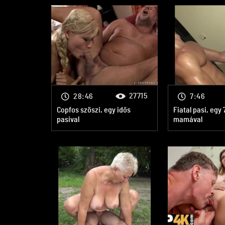
27715
28:46
7:46
Copfos szöszi, egy idős
Fiatal pasi, egy
pasival
mamával