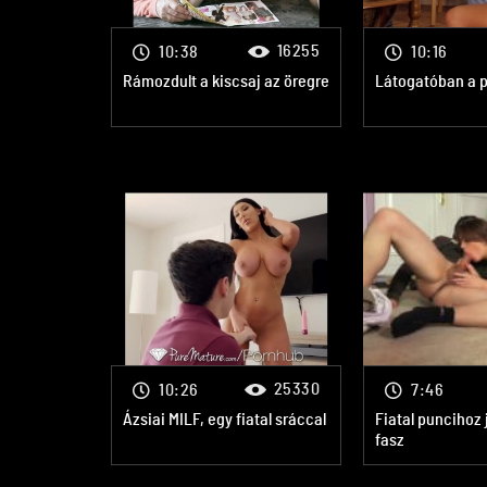
16255
10:38
10:16
Rámozdult a kiscsaj az öregre
Látogatóban a p
25330
10:26
7:46
Ázsiai MILF, egy fiatal sráccal
Fiatal puncihoz 
fasz