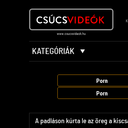
K
KATEGÓRIÁK
Porn
Porn
A padláson kúrta le az öreg a kiscs