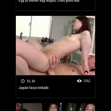
Egy jó menet egy dögös, cseh puncival
1341
15:10
Japán faszcimbáló