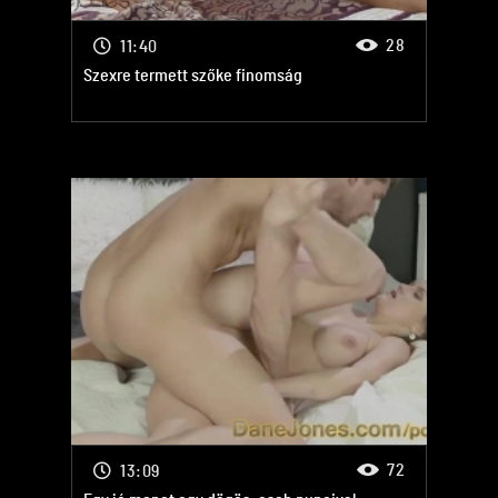
28
11:40
Szexre termett szőke finomság
72
13:09