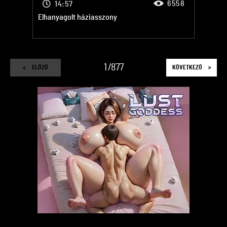
6558
14:57
Elhanyagolt háziasszony
1
877
<
ELŐZŐ
KÖVETKEZŐ
>