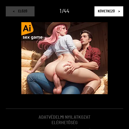
1
44
<
ELŐZŐ
KÖVETKEZŐ
>
ADATVÉDELMI NYILATKOZAT
ELÉRHETŐSÉG