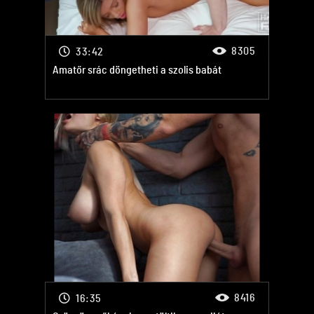
8305
33:42
Amatőr srác döngetheti a szolis babát
8416
16:35