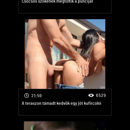
Csöcsös szőkének megtöltik a punciját
6529
21:59
A teraszon támadt kedvük egy jót kufircolni