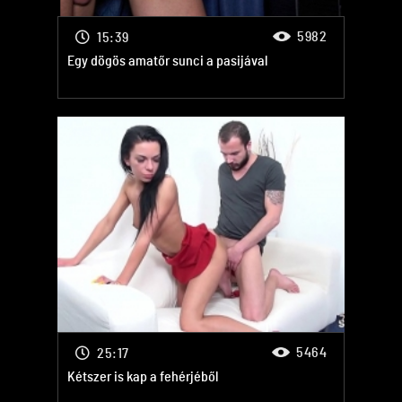
5982
15:39
Egy dögös amatőr sunci a pasijával
5464
25:17
Kétszer is kap a fehérjéből