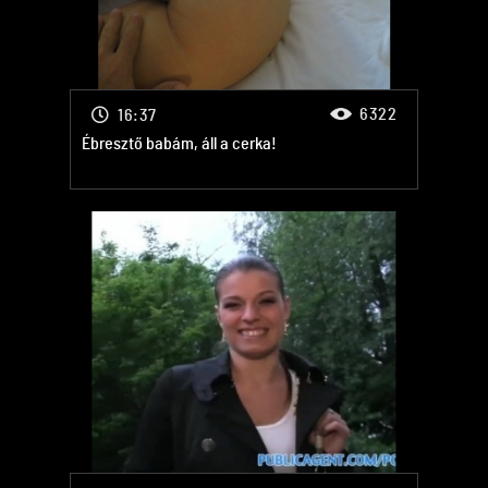
6322
16:37
Ébresztő babám, áll a cerka!