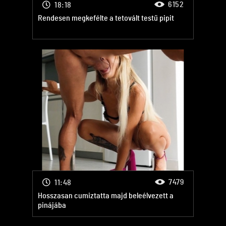
6152
18:18
Rendesen megkefélte a tetovált testű pipit
7479
11:48
Hosszasan cumiztatta majd beleélvezett a
pinájába