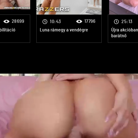
28699
17796
10:43
25:13
ilitáció
Luna rámegy a vendégre
Újra akcióban
barátnő