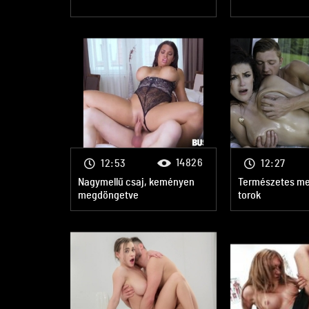
14826
12:53
12:27
Nagymellű csaj, keményen
Természetes mel
megdöngetve
torok