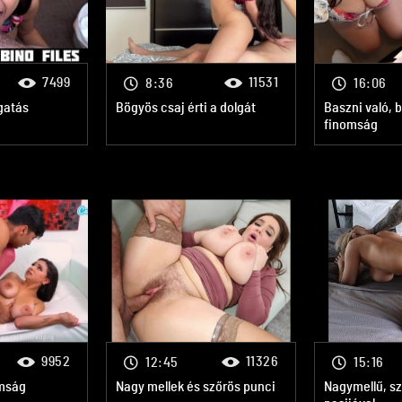
7499
11531
8:36
16:06
gatás
Bögyös csaj érti a dolgát
Baszni való, 
finomság
9952
11326
12:45
15:16
omság
Nagy mellek és szőrös punci
Nagymellű, sz