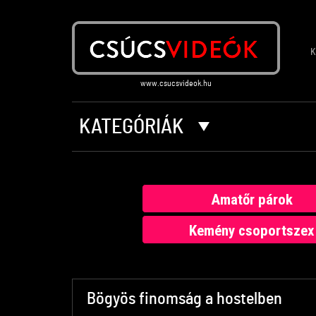
K
KATEGÓRIÁK
Amatőr párok
Kemény csoportszex
Bögyös finomság a hostelben