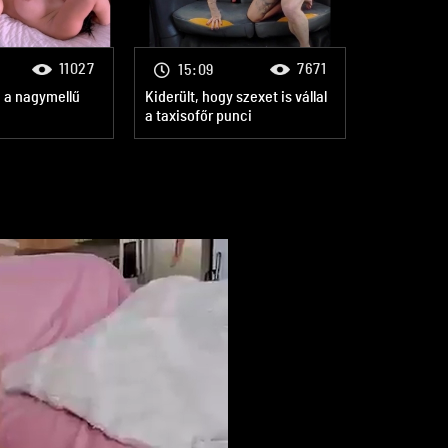
11027
7671
15:09
 a nagymellű
Kiderült, hogy szexet is vállal
a taxisofőr punci