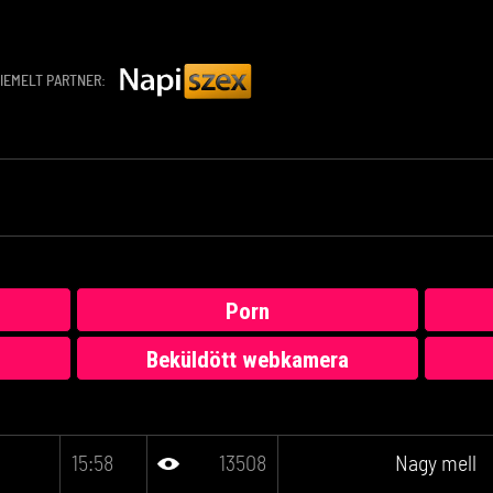
IEMELT PARTNER:
Porn
Beküldött webkamera
15:58
13508
Nagy mell