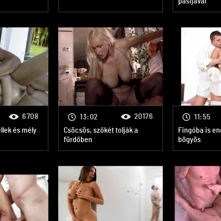
pasijával
6708
20176
13:02
11:55
lek és mély
Csöcsös, szőkét tolják a
Fingóba is en
fürdőben
bögyös