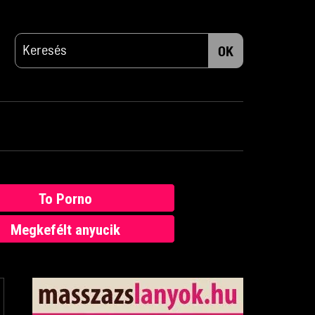
OK
To Porno
Megkefélt anyucik