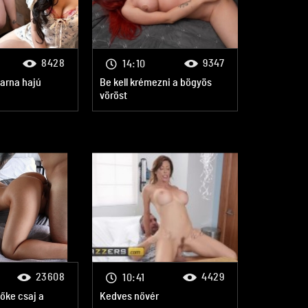
8428
9347
14:10
barna hajú
Be kell krémezni a bögyös
vöröst
23608
4429
10:41
őke csaj a
Kedves nővér