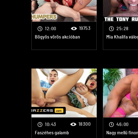
19753
12:00
25:28
Bögyös vörös akcióban
Mia Khalifa válo
18300
10:43
46:00
Faszéhes galamb
Nagy mellű fin