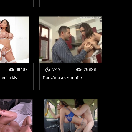
19408
26626
7:17
gedi a kis
Már várta a szeretője