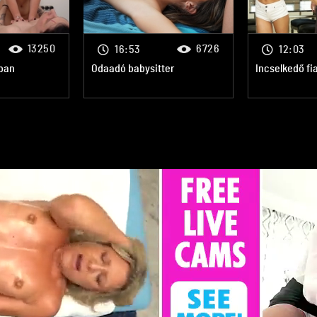
13250
6726
16:53
12:03
ban
Odaadó babysitter
Incselkedő fi