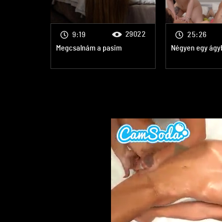
29022
9:19
25:26
Megcsalnám a pasim
Négyen egy ágy