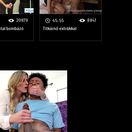
20979
8841
45:55
atal bombázó
Titkárnő extrákkal