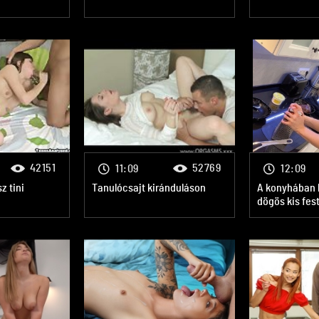
42151
52769
11:09
12:09
z tini
Tanulócsajt kiránduláson
A konyhában k
dögös kis fest