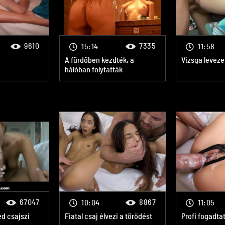
9610
7335
15:14
11:58
A fürdőben kezdték, a
Vizsga leveze
hálóban folytatták
67047
8867
10:04
11:05
éd csajszi
Fiatal csaj élvezi a törődést
Profi fogadta