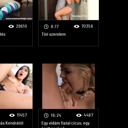
29610
70356
8:17
tés
Tini szerelem
11457
4487
16:24
tás Kendrától
Egy vidám fiatal cicus, egy