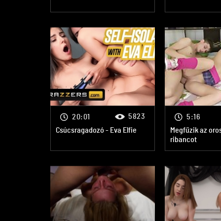
5823
20:01
5:16
Csúcsragadozó - Eva Elfie
Megfűzik az oros
ribancot