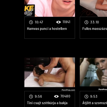
11841
10:47
33:10
Hamvas punci a hostelben
Fullos masszázs
70480
9:56
9:53
Tini csajt szétkúrja a bakja
Átjött a szomsz