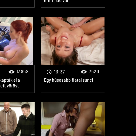
érett pasival
13858
7520
13:37
apták el a
Egy húsosabb fiatal sunci
ett vöröst