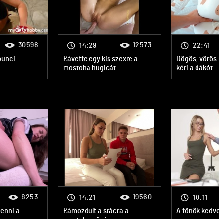
30598
12573
14:29
22:41
punci
Rávette egy kis szexre a
Dögös, vörös
mostoha hugicát
kéri a dákót
8253
19560
14:21
10:11
menni a
Rámozdult a srácra a
A főnök kedv