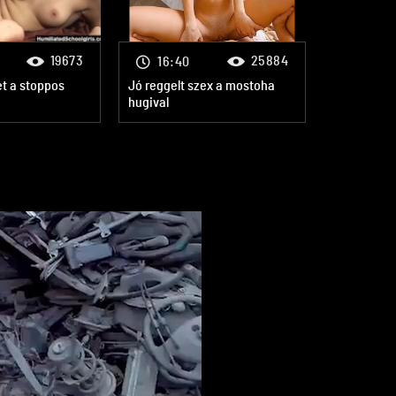
19673
25884
16:40
et a stoppos
Jó reggelt szex a mostoha
hugival