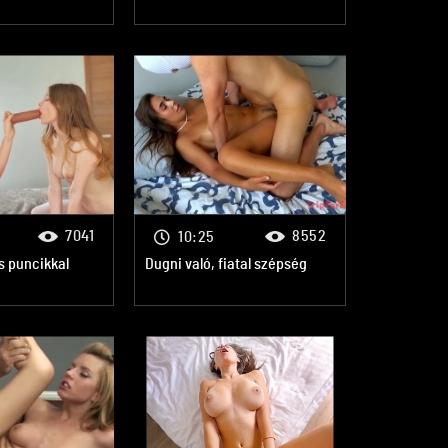
7041
8552
10:25
s puncikkal
Dugni való, fiatal szépség