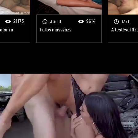
21173
9614
33:10
13:11
sajom a
Fullos masszázs
A testével fiz