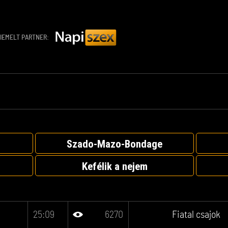
IEMELT PARTNER:
Szado-Mazo-Bondage
Kefélik a nejem
25:09
6270
Fiatal csajok