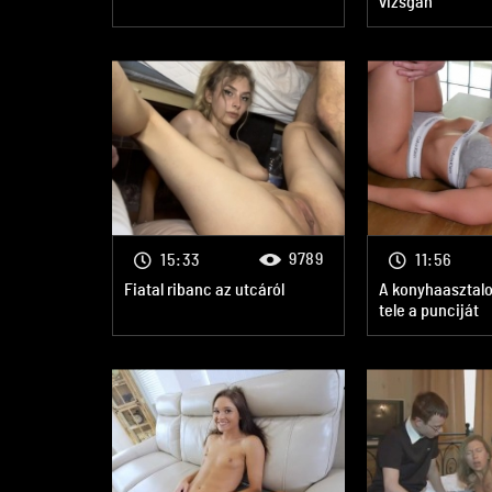
vizsgán
9789
15:33
11:56
Fiatal ribanc az utcáról
A konyhaasztal
tele a punciját