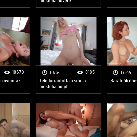
mostoha nővére
18670
8185
10:34
17:44
on nyomták
Teledurrantotta a srác a
Barátnők éhe
mostoha hugit