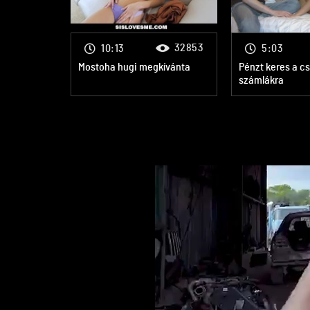
32853
10:13
5:03
Mostoha hugi megkívánta
Pénzt keres a c
számlákra