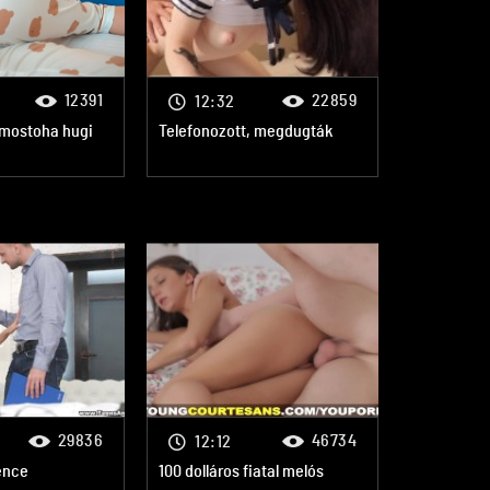
12391
22859
12:32
 mostoha hugi
Telefonozott, megdugták
29836
46734
12:12
ence
100 dolláros fiatal melós