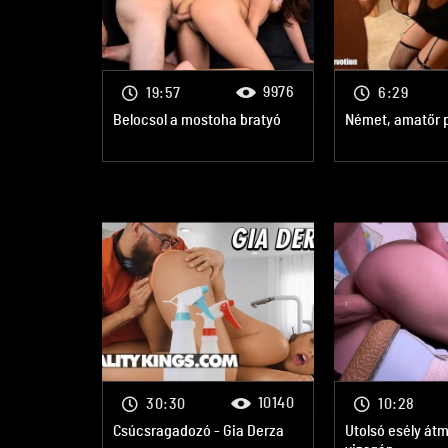
9976
19:57
6:29
Belocsol a mostoha bratyó
Német, amatőr 
10140
30:30
10:28
Csúcsragadozó - Gia Derza
Utolsó esély át