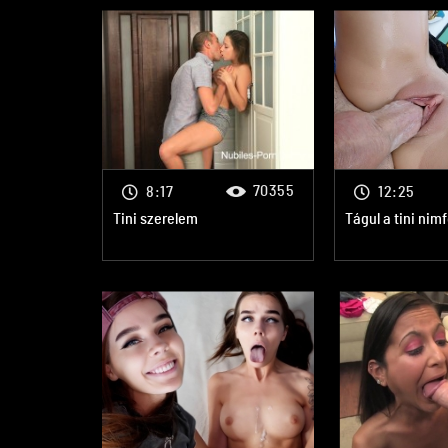
70355
8:17
12:25
Tini szerelem
Tágul a tini nim