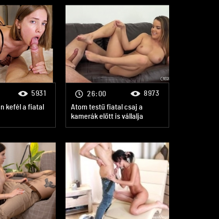
5931
8973
26:00
kefél a fiatal
Atom testű fiatal csaj a
kamerák előtt is vállalja