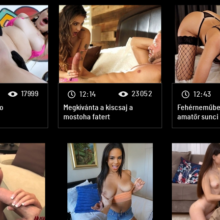
17999
23052
12:14
12:43
fo
Megkívánta a kiscsaj a
Fehérneműben 
mostoha fatert
amatőr sunci