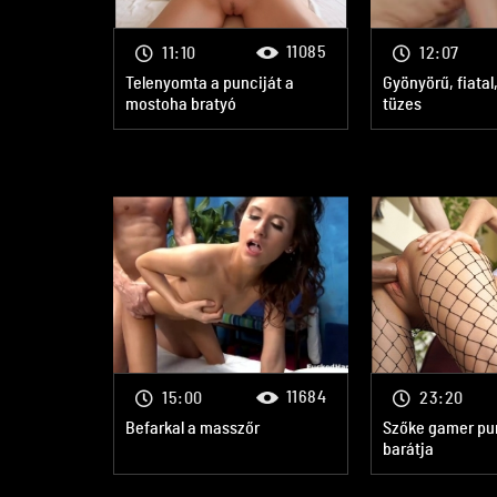
11085
11:10
12:07
Telenyomta a punciját a
Gyönyörű, fiatal
mostoha bratyó
tüzes
11684
15:00
23:20
Befarkal a masszőr
Szőke gamer pun
barátja