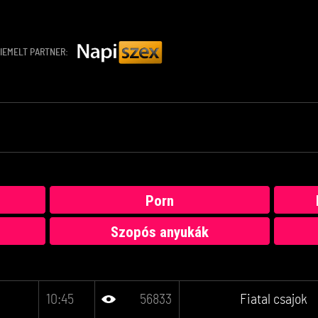
IEMELT PARTNER:
Porn
Szopós anyukák
10:45
56833
Fiatal csajok