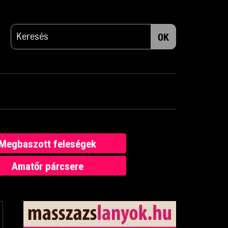
OK
Megbaszott feleségek
Amatőr párcsere