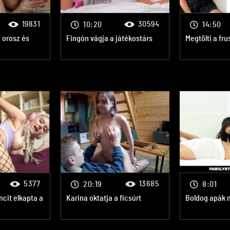
19831
30594
10:20
14:50
, orosz és
Fingón vágja a játékostárs
Megtölti a fru
5377
13685
20:19
8:01
cit elkapta a
Karina oktatja a ficsúrt
Boldog apák 