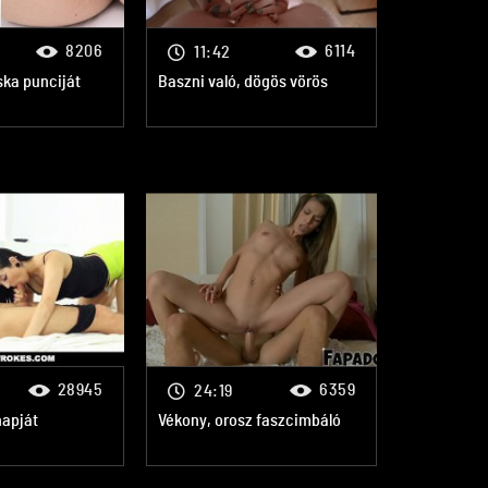
8206
6114
11:42
ska punciját
Baszni való, dögös vörös
28945
6359
24:19
napját
Vékony, orosz faszcimbáló