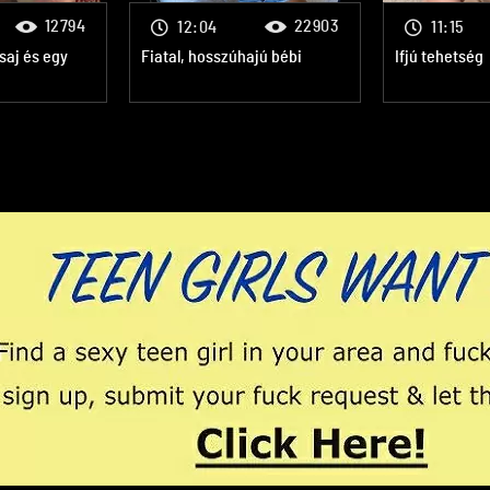
12794
22903
12:04
11:15
csaj és egy
Fiatal, hosszúhajú bébi
Ifjú tehetség