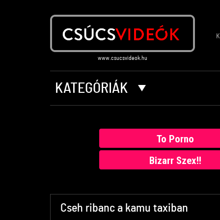
K
KATEGÓRIÁK
To Porno
Bizarr Szex!!
Cseh ribanc a kamu taxiban