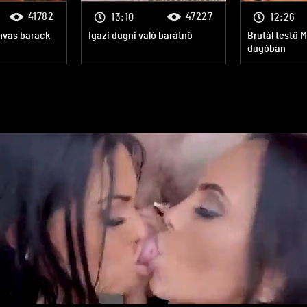
41782
47227
13:10
12:26
amvas barack
Igazi dugni való barátnő
Brutál testű 
dugóban