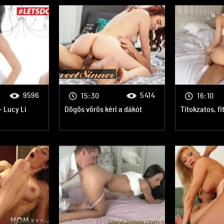
9596
5414
15:30
16:10
 Lucy Li
Dögös vörös kéri a dákót
Titokzatos, f