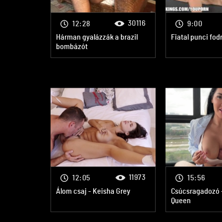
30116
12:28
9:00
Hárman gyalázzák a brazil
Fiatal punci fod
bombázót
11973
12:05
15:56
Álom csaj - Keisha Grey
Csúcsragadozó 
Queen