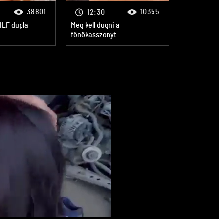
38801
10355
12:30
MILF dupla
Meg kell dugni a
főnökasszonyt