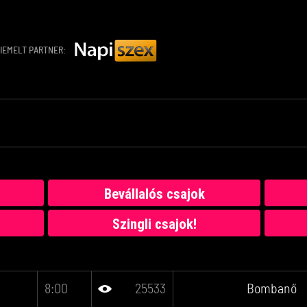
IEMELT PARTNER:
Bevállalós csajok
Szingli csajok!
8:00
25533
Bombanő