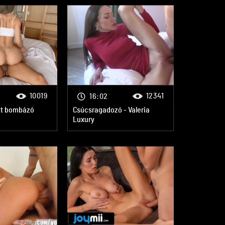
10019
12341
16:02
itt bombázó
Csúcsragadozó - Valeria
Luxury