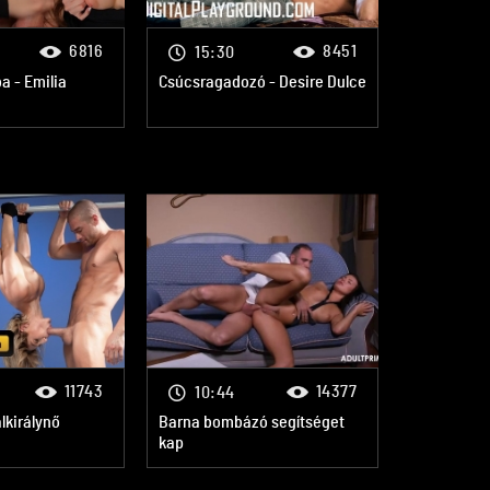
6816
8451
15:30
a - Emilia
Csúcsragadozó - Desire Dulce
11743
14377
10:44
lkirálynő
Barna bombázó segítséget
kap