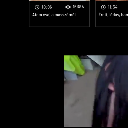
16384
10:06
11:34
Atom csaj a masszőrnél
Érett, lédús, h