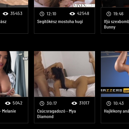
35453
42548
12:10
19:46
rász
Segítőkész mostoha hugi
Ifjú szexbomb
Bunny
5042
31017
30:17
10:43
- Melanie
Csúcsragadozó - Mya
Hajlékony aná
Diamond