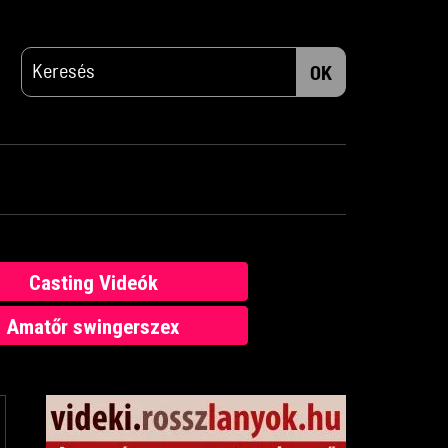
OK
Casting Videók
Amatőr swingerszex