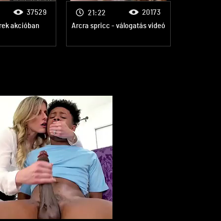
37529
20173
21:22
rek akcióban
Arcra spricc - válogatás videó