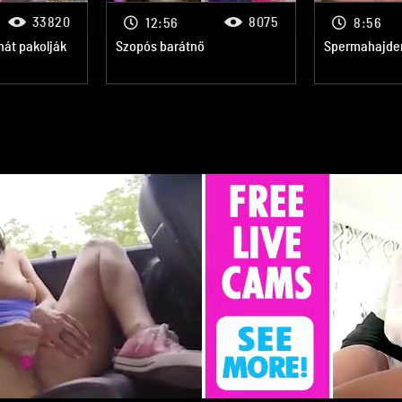
33820
8075
12:56
8:56
át pakolják
Szopós barátnő
Spermahajde