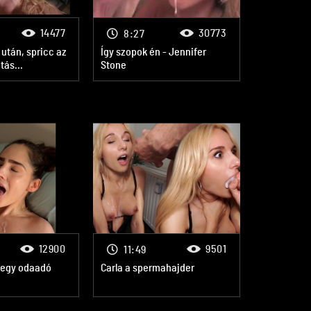
14477
30773
8:27
után, spricc az
Így szopok én - Jennifer
tás...
Stone
12900
9501
11:49
k egy odaadó
Carla a spermahajder