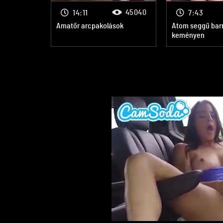
45040
14:11
7:43
Amatőr arcpakolások
Atom seggű barn
keményen