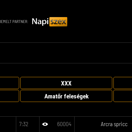
IEMELT PARTNER:
XXX
Amatőr feleségek
7:32
60004
Arcra spricc