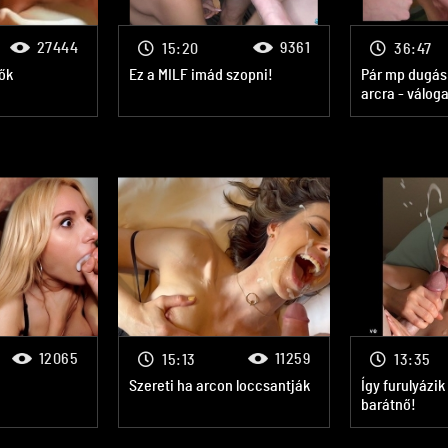
27444
9361
15:20
36:47
ők
Ez a MILF imád szopni!
Pár mp dugás 
arcra - váloga
12065
11259
15:13
13:35
Szereti ha arcon loccsantják
Így furulyázi
barátnő!