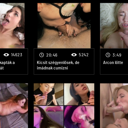
14623
5242
20:46
3:49
 kapták a
Kicsit szégyenlősek, de
Arcon lőtte
át
imádnak cumizni