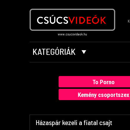
K
KATEGÓRIÁK
To Porno
Kemény csoportszex
Házaspár kezeli a fiatal csajt