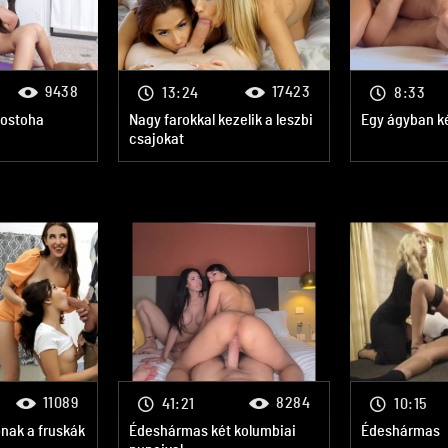
9438
17423
13:24
8:33
mostoha
Nagy farokkal kezelik a leszbi
Egy ágyban ké
csajokat
11089
8284
41:21
10:15
pnak a fruskák
Édeshármas két kolumbiai
Édeshármas