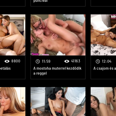
puncival
8800
41163
11:59
12:04
petálás
A mostoha muterrel kezdődik
A csajom és 
a reggel