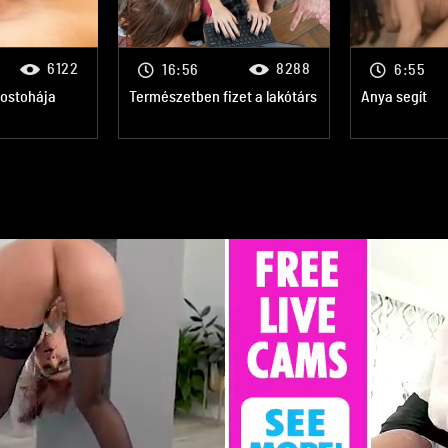
6122
8288
16:56
6:55
mostohája
Természetben fizet a lakótárs
Anya segít