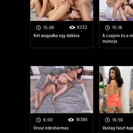
6232
15:00
15:18
Két angyalka egy dákóra
A csajom és a 
muterja
18390
6:00
16:56
Orosz édeshármas
Vastag faszt ka