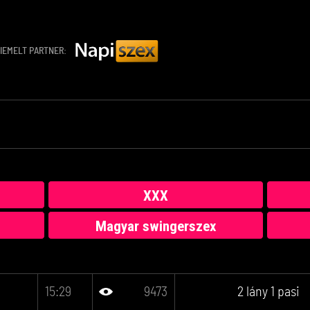
IEMELT PARTNER:
XXX
Magyar swingerszex
15:29
9473
2 lány 1 pasi