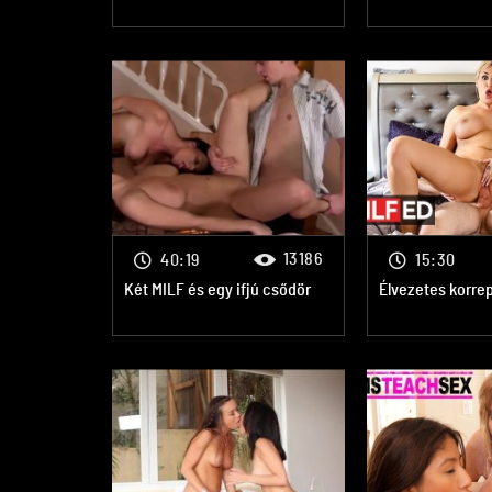
13186
40:19
15:30
Két MILF és egy ifjú csődör
Élvezetes korre