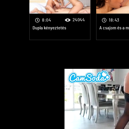
24044
8:04
18:43
Dupla kényeztetés
A csajom és a 