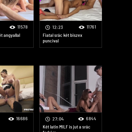
11578
11761
12:23
t angyallal
Fiatal srác két biszex
puncival
16686
6844
27:04
Két latin MILF is jut a srác