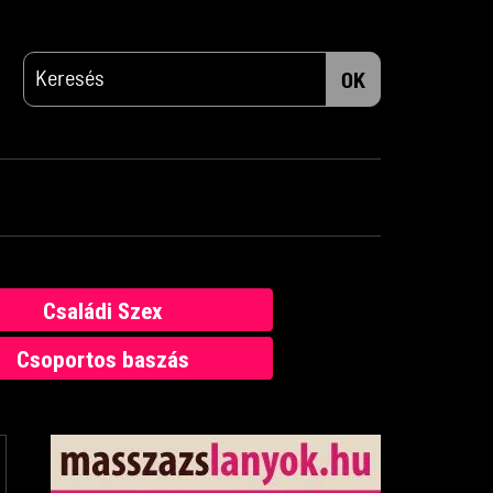
OK
Családi Szex
Csoportos baszás