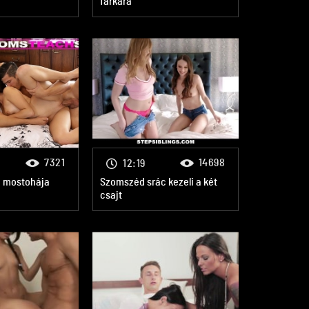
farkára
7321
14698
12:19
a mostohája
Szomszéd srác kezeli a két
csajt